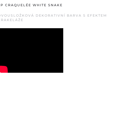
SP CRAQUELÉE WHITE SNAKE
DVOUSLOŽKOVÁ DEKORATIVNÍ BARVA S EFEKTEM
KRAKELÁŽE