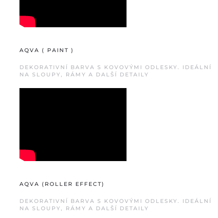
AQVA ( PAINT )
DEKORATIVNÍ BARVA S KOVOVÝMI ODLESKY. IDEÁLNÍ
NA SLOUPY, RÁMY A DALŠÍ DETAILY
AQVA (ROLLER EFFECT)
DEKORATIVNÍ BARVA S KOVOVÝMI ODLESKY. IDEÁLNÍ
NA SLOUPY, RÁMY A DALŠÍ DETAILY