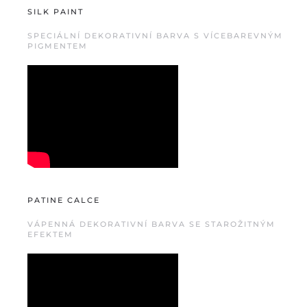
SILK PAINT
SPECIÁLNÍ DEKORATIVNÍ BARVA S VÍCEBAREVNÝM
PIGMENTEM
PATINE CALCE
VÁPENNÁ DEKORATIVNÍ BARVA SE STAROŽITNÝM
EFEKTEM