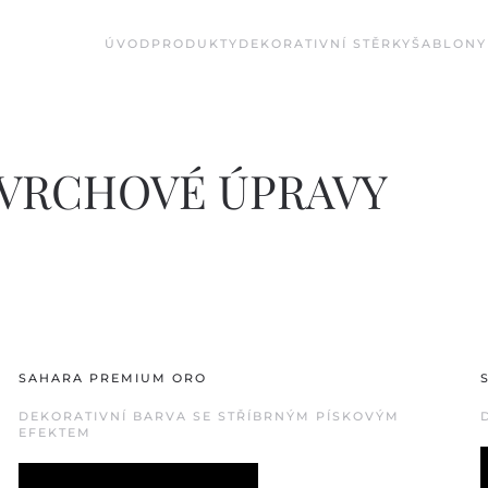
ÚVOD
PRODUKTY
DEKORATIVNÍ STĚRKY
ŠABLONY
OVRCHOVÉ ÚPRAVY
SAHARA PREMIUM ORO
DEKORATIVNÍ BARVA SE STŘÍBRNÝM PÍSKOVÝM
EFEKTEM