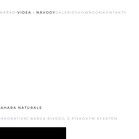
NÁŘADÍ
VIDEA - NÁVODY
GALERIE
SHOWROOM
KONTAKTY
SAHARA NATURALE
DEKORATIVNÍ BARVA RIVEDIL S PÍSKOVÝM EFEKTEM