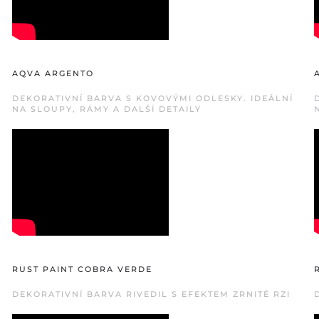
AQVA ARGENTO
DEKORATIVNÍ BARVA S KOVOVÝMI ODLESKY. IDEÁLNÍ
NA SLOUPY, RÁMY A DALŠÍ DETAILY
RUST PAINT COBRA VERDE
DEKORATIVNÍ BARVA RIVEDIL S EFEKTEM ZRNITÉ RZI