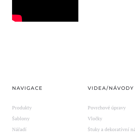
NAVIGACE
VIDEA/NÁVODY
Produkty
Povrchové úpravy
Šablony
Vločky
Nářadí
Štuky a dekorativní n