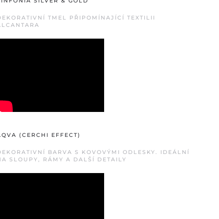
SINFONIA SILVER & GOLD
DEKORATIVNÍ TMEL PŘIPOMÍNAJÍCÍ TEXTILII
ALCANTARA
AQVA (CERCHI EFFECT)
DEKORATIVNÍ BARVA S KOVOVÝMI ODLESKY. IDEÁLNÍ
NA SLOUPY, RÁMY A DALŠÍ DETAILY