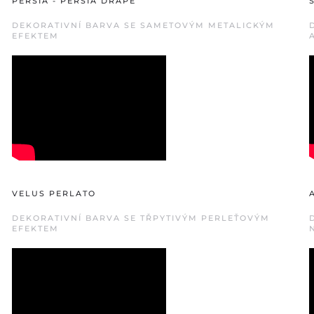
PERSIA - PERSIA DRAPÈ
DEKORATIVNÍ BARVA SE SAMETOVÝM METALICKÝM
EFEKTEM
VELUS PERLATO
DEKORATIVNÍ BARVA SE TŘPYTIVÝM PERLEŤOVÝM
EFEKTEM