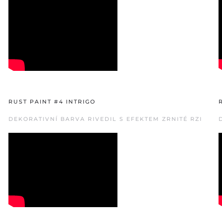
RUST PAINT #4 INTRIGO
DEKORATIVNÍ BARVA RIVEDIL S EFEKTEM ZRNITÉ RZI