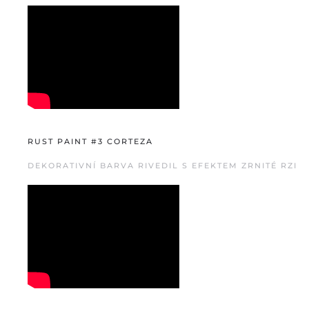
RUST PAINT #3 CORTEZA
DEKORATIVNÍ BARVA RIVEDIL S EFEKTEM ZRNITÉ RZI