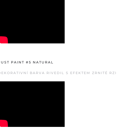
RUST PAINT #5 NATURAL
DEKORATIVNÍ BARVA RIVEDIL S EFEKTEM ZRNITÉ RZI