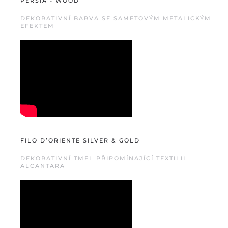
PERSIA - WOOD
DEKORATIVNÍ BARVA SE SAMETOVÝM METALICKÝM
EFEKTEM
FILO D’ORIENTE SILVER & GOLD
DEKORATIVNÍ TMEL PŘIPOMÍNAJÍCÍ TEXTILII
ALCANTARA