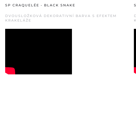
SP CRAQUELÉE - BLACK SNAKE
DVOUSLOŽKOVÁ DEKORATIVNÍ BARVA S EFEKTEM
KRAKELÁŽE