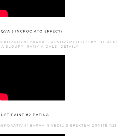
AQVA ( INCROCIATO EFFECT)
DEKORATIVNÍ BARVA S KOVOVÝMI ODLESKY. IDEÁLNÍ
NA SLOUPY, RÁMY A DALŠÍ DETAILY
RUST PAINT #2 PATINA
DEKORATIVNÍ BARVA RIVEDIL S EFEKTEM ZRNITÉ RZI