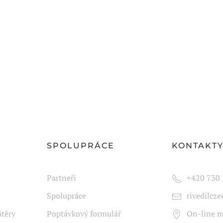
SPOLUPRÁCE
KONTAKT
Partneři
+420
7
30 
Spolupráce
rivedilcz
átěry
Poptávkový formulář
On-line 