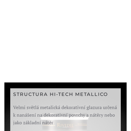
STRUCTURA HI-TECH METALLICO
Velmi světlá metalická dekorativní glazura určená
k nanášení na dekorativní povrchy a nátěry nebo
jako základní nátěr