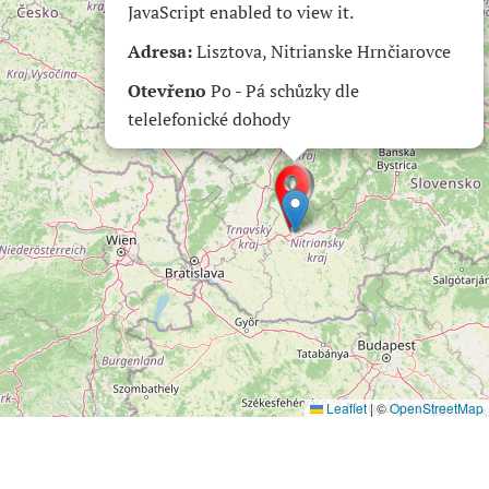
JavaScript enabled to view it.
Adresa:
Lisztova, Nitrianske Hrnčiarovce
Otevřeno
Po - Pá
schůzky
dle
telelefonické
dohody
Leaflet
|
©
OpenStreetMap