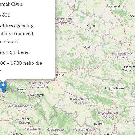
máš Civín
4 801
address is being
mbots. You need
o view it.
6/12, Liberec
.00 – 17.00 nebo dle
y