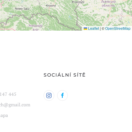
Leaflet
|
©
OpenStreetMap
Y
SOCIÁLNÍ SÍTĚ
147 445
ech@gmail.com
mapa