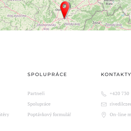
SPOLUPRÁCE
KONTAKT
Partneři
+420 730 
Spolupráce
rivedilcz
átěry
Poptávkový formulář
On-line 