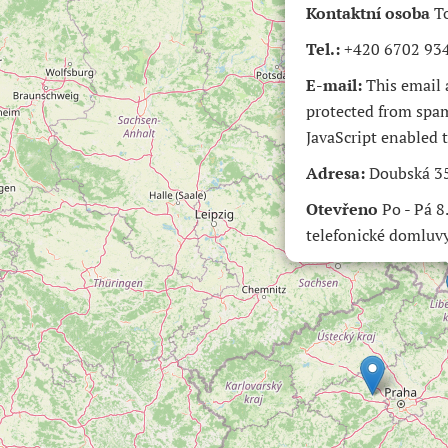
Kontaktní osoba
To
Tel.:
‭+420 6702 93
E-mail:
This email 
protected from spa
JavaScript enabled t
Adresa:
Doubská 35
Otevřeno
Po - Pá 8
telefonické domluv